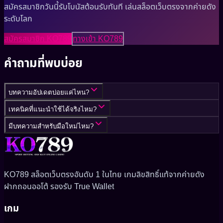
สมัครสมาชิกวันนี้รับโบนัสต้อนรับทันที เล่นสล็อตเว็บตรงจากค่ายดัง
ระดับโลก
สมัครสมาชิก KO789
ทางเข้า KO789
คำถามที่พบบ่อย
บทความอัปเดตบ่อยแค่ไหน?
เทคนิคที่แนะนำใช้ได้จริงไหม?
มีบทความสำหรับมือใหม่ไหม?
KO789 สล็อตเว็บตรงอันดับ 1 ในไทย เกมลิขสิทธิ์แท้จากค่ายดัง
ฝากถอนออโต้ รองรับ True Wallet
เกม