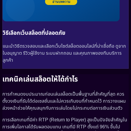
วิธีเลือกเว็บสล็อตที่ปลอดภัย
แนะนำวิธีตรวจสอบและเลือกเว็บไซต์สล็อตออนไลน์ที่น่าเชื่อถือ ดูจาก
ใบอนุญาต รีวิวผู้ใช้งาน ระบบฝากถอน และคุณภาพของทีมบริการ
ลูกค้า
เทคนิคเล่นสล็อตให้ได้กำไร
การกำหนดงบประมาณก่อนเล่นสล็อตเป็นพื้นฐานที่สำคัญที่สุด ควร
ตั้งวงเงินที่รับได้ต่อเซสชั่นและไม่ควรเกินงบที่กำหนดไว้ การวางแผน
ล่วงหน้าช่วยให้คุณสนุกกับการเล่นโดยไม่กระทบต่อการเงินส่วนตัว
การเลือกเกมที่มีค่า RTP (Return to Player) สูงเป็นปัจจัยสำคัญใน
การเพิ่มโอกาสได้รับผลตอบแทน เกมที่มี RTP ตั้งแต่ 96% ขึ้นไป