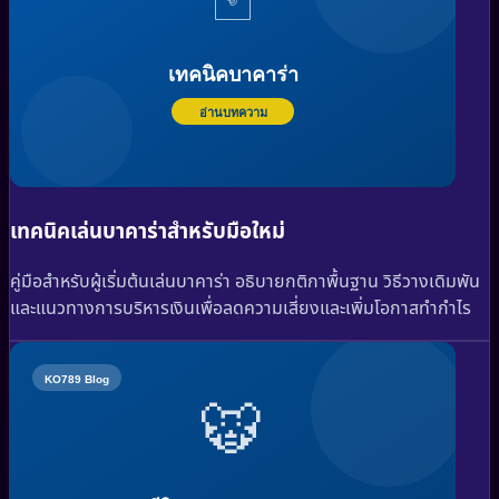
เทคนิคเล่นบาคาร่าสำหรับมือใหม่
คู่มือสำหรับผู้เริ่มต้นเล่นบาคาร่า อธิบายกติกาพื้นฐาน วิธีวางเดิมพัน
และแนวทางการบริหารเงินเพื่อลดความเสี่ยงและเพิ่มโอกาสทำกำไร