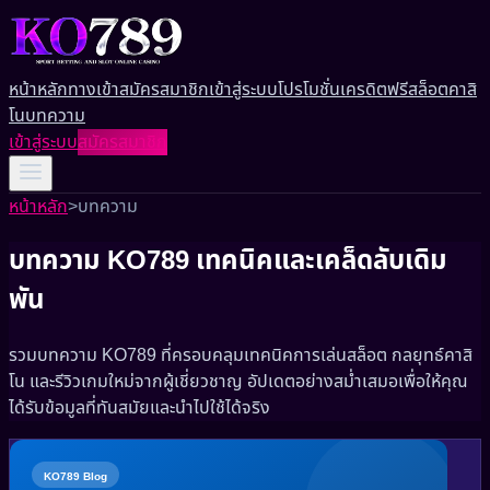
หน้าหลัก
ทางเข้า
สมัครสมาชิก
เข้าสู่ระบบ
โปรโมชั่น
เครดิตฟรี
สล็อต
คาสิ
โน
บทความ
เข้าสู่ระบบ
สมัครสมาชิก
หน้าหลัก
>
บทความ
บทความ KO789 เทคนิคและเคล็ดลับเดิม
พัน
รวมบทความ KO789 ที่ครอบคลุมเทคนิคการเล่นสล็อต กลยุทธ์คาสิ
โน และรีวิวเกมใหม่จากผู้เชี่ยวชาญ อัปเดตอย่างสม่ำเสมอเพื่อให้คุณ
ได้รับข้อมูลที่ทันสมัยและนำไปใช้ได้จริง